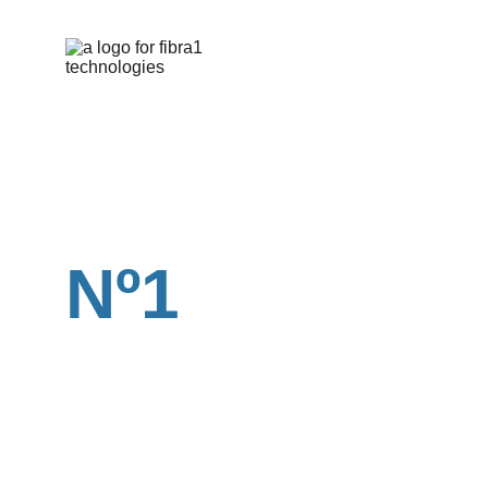
Seu 
parceiro 
Nº1
equipamentos de Telecom da mais alta 
qualidade disponível agora para sua 
empresa.